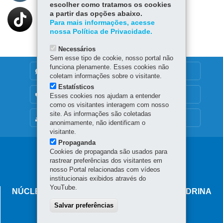
escolher como tratamos os cookies
a partir das opções abaixo.
Para mais informações, acesse
nossa Política de Privacidade.
Necessários
Sem esse tipo de cookie, nosso portal não
funciona plenamente. Esses cookies não
DENUNCIE CORRUPÇÃO
coletam informações sobre o visitante.
Estatísticos
OUVIDORIA
Esses cookies nos ajudam a entender
como os visitantes interagem com nosso
site. As informações são coletadas
MAPA DO SITE
anonimamente, não identificam o
visitante.
Propaganda
Navegação
Cookies de propaganda são usados para
rastrear preferências dos visitantes em
principal
nosso Portal relacionadas com vídeos
institucionais exibidos através do
YouTube.
NÚCLEO REGIONAL DE EDUCAÇÃO DE LONDRINA
Salvar preferências
Av. Celso Garcia Cid, 658 - Centro
86.010-490
-
Londrina
-
PR
MAPA