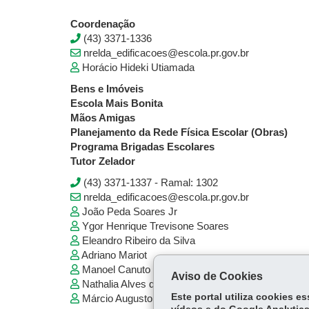
Coordenação
(43) 3371-1336
nrelda_edificacoes@escola.pr.gov.br
Horácio Hideki Utiamada
Bens e Imóveis
Escola Mais Bonita
Mãos Amigas
Planejamento da Rede Física Escolar (Obras)
Programa Brigadas Escolares
Tutor Zelador
(43) 3371-1337 - Ramal: 1302
nrelda_edificacoes@escola.pr.gov.br
João Peda Soares Jr
Ygor Henrique Trevisone Soares
Eleandro Ribeiro da Silva
Adriano Mariot
Manoel Canuto Gouveia Neto
Aviso de Cookies
Nathalia Alves de Oliveira
Este portal utiliza cookies 
Márcio Augusto do Nascimento