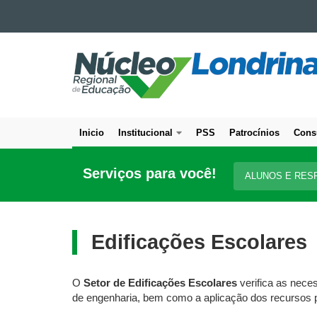
Ir para o conteúdo
NÚCLEO
Ir para a navegação
Ir para a busca
REGIONAL
Mapa do site
DE
EDUCAÇÃO
DE
Inicio
Institucional
PSS
Patrocínios
Cons
LONDRINA
Navegação
principal
Serviços para você!
ALUNOS E RES
Edificações Escolares
O
Setor de Edificações Escolares
verifica as nece
de engenharia, bem como a aplicação dos recursos p