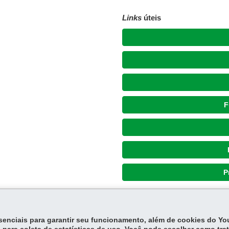
Links
úteis
F
P
essenciais para garantir seu funcionamento, além de cookies do Y