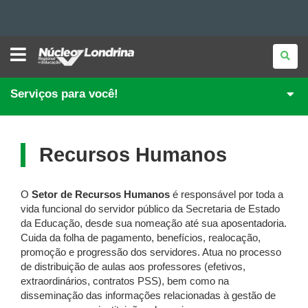
Ir
NÚCLEO
REGIONAL
DE
para
Ir
EDUCAÇÃO
DE
Serviços para você!
para
Ir
o
LONDRINA
conteúdo
Mapa
para
a
navegação
do
a
Recursos Humanos
busca
site
O
Setor de Recursos Humanos
é responsável por toda a
vida funcional do servidor público da Secretaria de Estado
da Educação, desde sua nomeação até sua aposentadoria.
Cuida da folha de pagamento, benefícios, realocação,
promoção e progressão dos servidores. Atua no processo
de distribuição de aulas aos professores (efetivos,
extraordinários, contratos PSS), bem como na
disseminação das informações relacionadas à gestão de