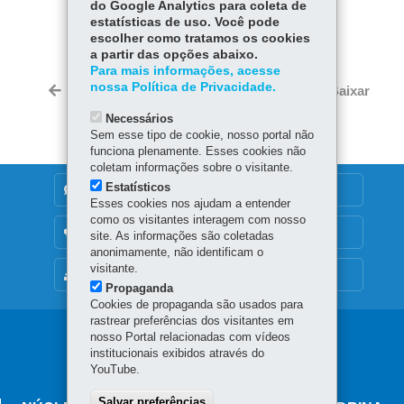
do Google Analytics para coleta de
COMPARTILHE:
estatísticas de uso. Você pode
escolher como tratamos os cookies
Fa
W
a partir das opções abaixo.
ce
ha
Para mais informações, acesse
Tw
bo
ts
nossa Política de Privacidade.
Voltar
Início
Imprimir
Baixar
itt
ok
Ap
Necessários
er
p
Sem esse tipo de cookie, nosso portal não
funciona plenamente. Esses cookies não
coletam informações sobre o visitante.
Estatísticos
DENUNCIE CORRUPÇÃO
Esses cookies nos ajudam a entender
como os visitantes interagem com nosso
OUVIDORIA
site. As informações são coletadas
anonimamente, não identificam o
visitante.
MAPA DO SITE
Propaganda
Cookies de propaganda são usados para
rastrear preferências dos visitantes em
Navegação
nosso Portal relacionadas com vídeos
institucionais exibidos através do
principal
YouTube.
Salvar preferências