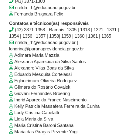
(43) 3371-1309
nrelda_rh@educacao.pr.gov.br
Fernanda Brugnara Felix
Contatos e técnicos(as) responsáveis
(43) 3371-1358 - Ramais: 1305 | 1313 | 1321 | 1331 |
1354 | 1356 | 1357 | 1358| 1359 | 1360 | 1361 | 1365
nrelda_rh@educacao.pr.gov.br |
londrina@paranaprevidencia.pr.gov.br
Adimara Maria Mazzia
Alessana Aparecida da Silva Santos
Alexandre Vilas Boas da Silva
Eduardo Mesquita Cortelassi
Eglaucimara Oliveira Rodriguez
Gilmara do Rosário Covaleki
Giovani Fernandes Broering
Ingrid Aparecida Franco Nascimento
Kelly Patricia Massafera Ferreira da Cunha
Lady Cristina Capelatti
Lídia Maria da Silva
Maria Cristina Baroni Santana
Maria das Graças Pezente Yogi