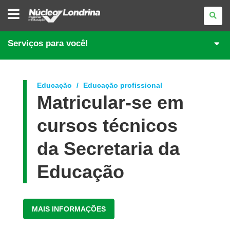
NÚCLEO
REGIONAL
DE
EDUCAÇÃO
DE
Serviços para você!
LONDRINA
Educação
Educação profissional
Matricular-se em
cursos técnicos
da Secretaria da
Educação
MAIS INFORMAÇÕES