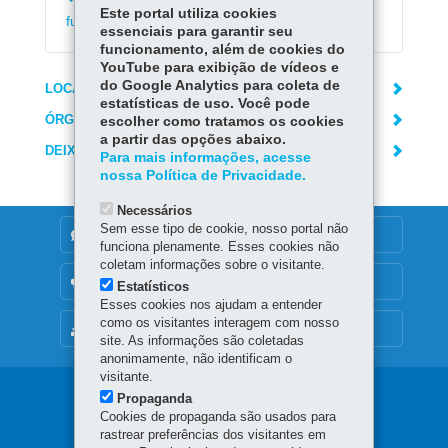
Emitir declaração de matrícula no ensino
Este portal utiliza cookies
fundamental e médio
essenciais para garantir seu
funcionamento, além de cookies do
YouTube para exibição de vídeos e
do Google Analytics para coleta de
LOCAIS DE ATENDIMENTO
estatísticas de uso. Você pode
ÓRGÃO RESPONSÁVEL
escolher como tratamos os cookies
a partir das opções abaixo.
DEIXE SUA OPINIÃO
Para mais informações, acesse
nossa Política de Privacidade.
Necessários
Sem esse tipo de cookie, nosso portal não
DENUNCIE CORRUPÇÃO
funciona plenamente. Esses cookies não
coletam informações sobre o visitante.
OUVIDORIA
Estatísticos
Esses cookies nos ajudam a entender
como os visitantes interagem com nosso
MAPA DO SITE
site. As informações são coletadas
anonimamente, não identificam o
visitante.
Navegação
Propaganda
Cookies de propaganda são usados para
principal
rastrear preferências dos visitantes em