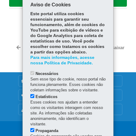
Sere
Aviso de Cookies
Este portal utiliza cookies
essenciais para garantir seu
COMPARTILHE:
funcionamento, além de cookies do
YouTube para exibição de vídeos e
Fa
W
do Google Analytics para coleta de
ce
ha
estatísticas de uso. Você pode
Tw
bo
ts
escolher como tratamos os cookies
Voltar
Início
Imprimir
Baixar
itt
a partir das opções abaixo.
ok
Ap
er
Para mais informações, acesse
p
nossa Política de Privacidade.
Necessários
Sem esse tipo de cookie, nosso portal não
DENUNCIE CORRUPÇÃO
funciona plenamente. Esses cookies não
coletam informações sobre o visitante.
OUVIDORIA
Estatísticos
Esses cookies nos ajudam a entender
como os visitantes interagem com nosso
MAPA DO SITE
site. As informações são coletadas
anonimamente, não identificam o
visitante.
Navegação
Propaganda