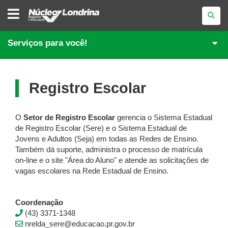
NÚCLEO
REGIONAL
DE
EDUCAÇÃO
DE
Serviços para você!
LONDRINA
Registro Escolar
O
Setor de Registro Escolar
gerencia o Sistema Estadual
de Registro Escolar (Sere) e o Sistema Estadual de
Jovens e Adultos (Seja) em todas as Redes de Ensino.
Também dá suporte, administra o processo de matrícula
on-line e o site "Área do Aluno" e atende as solicitações de
vagas escolares na Rede Estadual de Ensino.
Coordenação
(43) 3371-1348
nrelda_sere@educacao.pr.gov.br