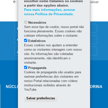
bo
ts
escolher como tratamos os cookies
Voltar
Início
Imprimir
Baixar
itt
a partir das opções abaixo.
ok
Ap
er
Para mais informações, acesse
p
nossa Política de Privacidade.
Necessários
Sem esse tipo de cookie, nosso portal não
DENUNCIE CORRUPÇÃO
funciona plenamente. Esses cookies não
coletam informações sobre o visitante.
OUVIDORIA
Estatísticos
Esses cookies nos ajudam a entender
como os visitantes interagem com nosso
MAPA DO SITE
site. As informações são coletadas
anonimamente, não identificam o
visitante.
Navegação
Propaganda
Cookies de propaganda são usados para
principal
rastrear preferências dos visitantes em
nosso Portal relacionadas com vídeos
institucionais exibidos através do
NÚCLEO REGIONAL DE EDUCAÇÃO DE LONDRINA
YouTube.
Av. Celso Garcia Cid, 658 - Centro
Salvar preferências
86.010-490
-
Londrina
-
PR
MAPA
(43) 3371-1300