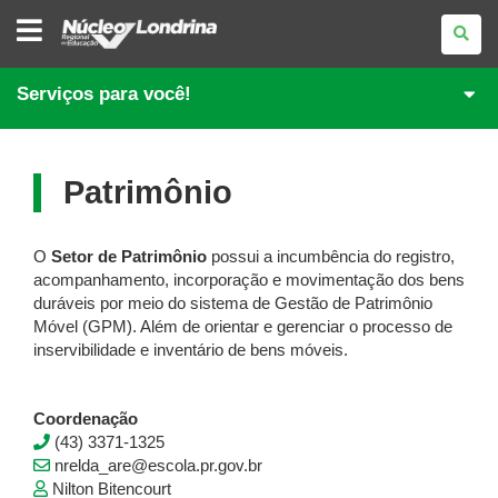
NÚCLEO
REGIONAL
DE
EDUCAÇÃO
DE
Serviços para você!
LONDRINA
Patrimônio
O
Setor de Patrimônio
possui a incumbência do registro,
acompanhamento, incorporação e movimentação dos bens
duráveis por meio do sistema de Gestão de Patrimônio
Móvel (GPM). Além de orientar e gerenciar o processo de
inservibilidade e inventário de bens móveis.
Coordenação
(43) 3371-1325
nrelda_are@escola.pr.gov.br
Nilton Bitencourt