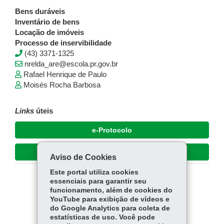
Bens duráveis
Inventário de bens
Locação de imóveis
Processo de inservibilidade
(43) 3371-1325
nrelda_are@escola.pr.gov.br
Rafael Henrique de Paulo
Moisés Rocha Barbosa
Links
úteis
e-Protocolo
Dúvidas e suporte
Aviso de Cookies
Este portal utiliza cookies
essenciais para garantir seu
COMPARTILHE:
funcionamento, além de cookies do
YouTube para exibição de vídeos e
Fa
W
do Google Analytics para coleta de
ce
ha
estatísticas de uso. Você pode
Tw