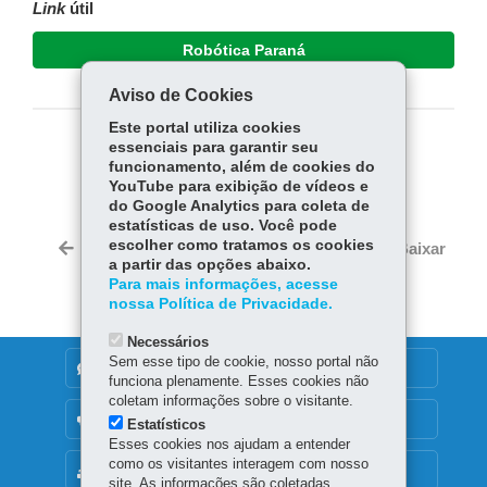
Link
útil
Robótica Paraná
Aviso de Cookies
Este portal utiliza cookies
essenciais para garantir seu
COMPARTILHE:
funcionamento, além de cookies do
YouTube para exibição de vídeos e
Fa
W
do Google Analytics para coleta de
ce
ha
estatísticas de uso. Você pode
Tw
bo
ts
escolher como tratamos os cookies
Voltar
Início
Imprimir
Baixar
itt
a partir das opções abaixo.
ok
Ap
er
Para mais informações, acesse
p
nossa Política de Privacidade.
Necessários
Sem esse tipo de cookie, nosso portal não
DENUNCIE CORRUPÇÃO
funciona plenamente. Esses cookies não
coletam informações sobre o visitante.
OUVIDORIA
Estatísticos
Esses cookies nos ajudam a entender
como os visitantes interagem com nosso
MAPA DO SITE
site. As informações são coletadas