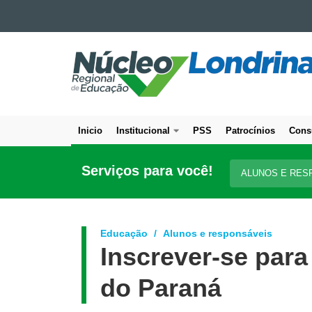
Ir para o conteúdo
NÚCLEO
Ir para a navegação
Ir para a busca
REGIONAL
Mapa do site
DE
EDUCAÇÃO
DE
Inicio
Institucional
PSS
Patrocínios
Cons
LONDRINA
Navegação
principal
Serviços para você!
ALUNOS E RES
Educação
Alunos e responsáveis
Inscrever-se par
do Paraná