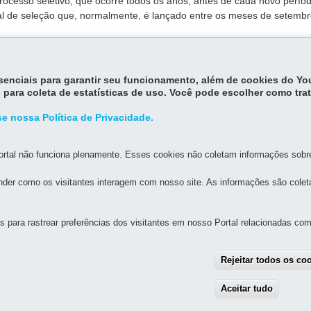
rocesso seletivo, que ocorre todos os anos, antes de cada novo perío
tal de seleção que, normalmente, é lançado entre os meses de setembr
uente tem duração de um ano e meio.
essenciais para garantir seu funcionamento, além de cookies do Y
 para coleta de estatísticas de uso. Você pode escolher como tra
e nossa Política de Privacidade.
rtal não funciona plenamente. Esses cookies não coletam informações sobre 
der como os visitantes interagem com nosso site. As informações são cole
MAPA D
para rastrear preferências dos visitantes em nosso Portal relacionadas com 
L DE EDUCAÇÃO DE LONDRINA
Rejeitar todos os co
 - Centro
R
MAPA
Aceitar tudo
With