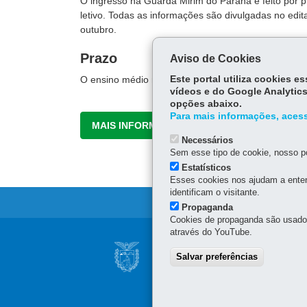
O ingresso na Guarda Mirim do Paraná é feito por p
letivo. Todas as informações são divulgadas no edi
outubro.
Prazo
Aviso de Cookies
O ensino médio regular dura três anos e o subseq
Este portal utiliza cookies 
vídeos e do Google Analytics
opções abaixo.
Para mais informações, acess
MAIS INFORMAÇÕES
Necessários
Sem esse tipo de cookie, nosso po
Estatísticos
Esses cookies nos ajudam a enten
identificam o visitante.
Propaganda
Cookies de propaganda são usados 
através do YouTube.
Navegação
NÚCLEO REGIONA
Salvar preferências
principal
Av. Celso Garcia Cid, 658
86.010-490
-
Londrina
-
P
(43) 3371-1300