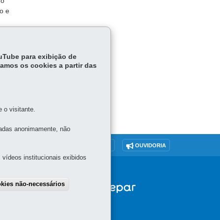
do
o e
ouTube para exibição de
tamos os cookies a partir das
o visitante.
tadas anonimamente, não
O SITE
DENUNCIE CORRUPÇÃO
OUVIDORIA
vídeos institucionais exibidos
okies não-necessários
draw consent